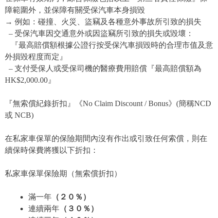
障範圍外，並保障有關受保汽車本身損毀
→
例如：碰撞、火災、盜竊及各種意外事故所引致的損失
– 受保汽車因交通意外或因盜竊所引致的損失或毀壞：
『最高賠償額根據公證行按受保汽車損毀時的合理市值及意
外損毀程度而定』
– 支付受保人或受保司機的醫療費用賠償『最高賠償額為
HK$2,000.00』
『無索償紀錄折扣』《No Claim Discount / Bonus》(簡稱NCD
或 NCB)
在私家車保單的保險期間內沒有作出或引致任何索償，則在
續保時保費將獲以下折扣：
私家車保單保險期（無索償折扣）
滿一年
（２０％
）
連續兩年
（３０％）